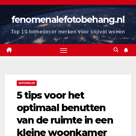
Ga
naar
fenomenalefotobehang.nl
de
inhoud
Top 10 homedecor merken voor stijlvol wonen
INTERIEUR
5 tips voor het
optimaal benutten
van de ruimte in een
kleine woonkamer