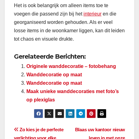
Het is ook belangrijk om alleen items toe te
voegen die passend zijn bij het
interieur
en die
georganiseerd worden gehouden. Als er veel
losse items in de woonkamer liggen, kan dit leiden
tot chaos en visuele drukte.
Gerelateerde Berichten:
Originele wanddecoratie – fotobehang
Wanddecoratie op maat
Wanddecoratie op maat
Maak unieke wanddecoraties met foto’s
op plexiglas
Bericht
Zo kies je de perfecte
Blaas uw kantoor nieuw
verlichting voor elke
leven in met onze