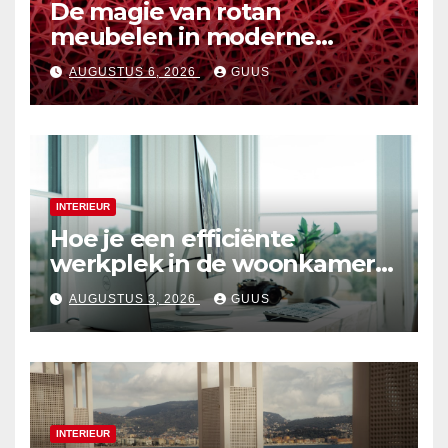
De magie van rotan
meubelen in moderne
interieurs
AUGUSTUS 6, 2026
GUUS
INTERIEUR
Hoe je een efficiënte
werkplek in de woonkamer
creëert
AUGUSTUS 3, 2026
GUUS
INTERIEUR