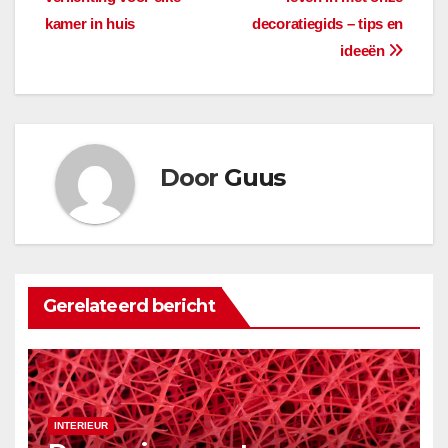
navigatie
kamer in huis
decoratiegids – tips en
ideeën
Door
Guus
Gerelateerd bericht
INTERIEUR