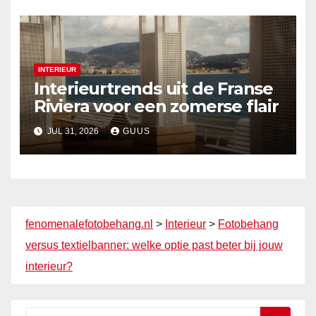
INTERIEUR
Interieurtrends uit de Franse
Riviera voor een zomerse flair
JUL 31, 2026
GUUS
fenomenalefotobehang.nl
>
Interieur
>
Fotobehang
versus textielbanner: welke optie past beter bij jouw
interieur?