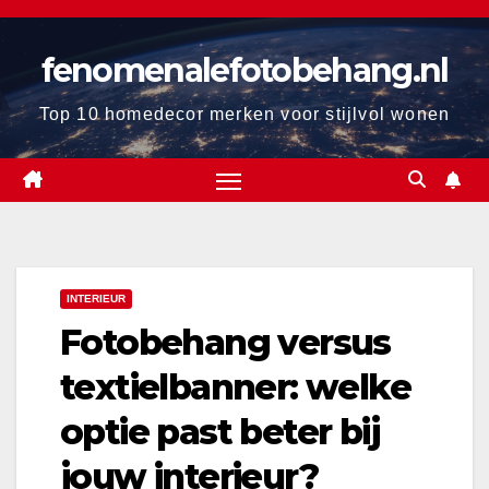
Ga
naar
fenomenalefotobehang.nl
de
inhoud
Top 10 homedecor merken voor stijlvol wonen
INTERIEUR
Fotobehang versus
textielbanner: welke
optie past beter bij
jouw interieur?