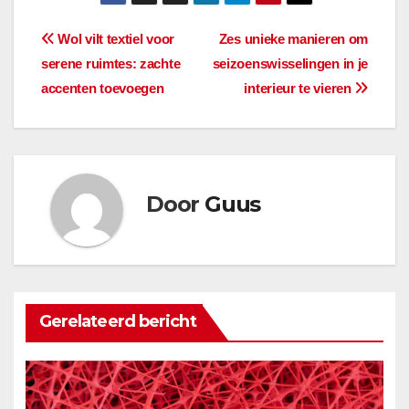
Bericht
Wol vilt textiel voor
Zes unieke manieren om
serene ruimtes: zachte
seizoenswisselingen in je
navigatie
accenten toevoegen
interieur te vieren
Door
Guus
Gerelateerd bericht