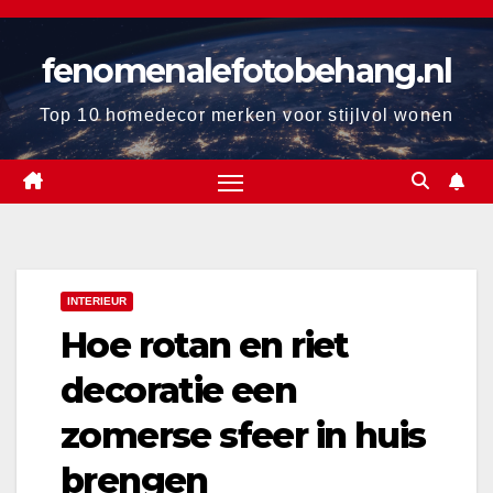
Ga
naar
fenomenalefotobehang.nl
de
inhoud
Top 10 homedecor merken voor stijlvol wonen
INTERIEUR
Hoe rotan en riet
decoratie een
zomerse sfeer in huis
brengen