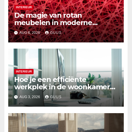
INTERIEUR
De magie van rotan
meubelen in moderne
interieurs
AUG 6, 2026
GUUS
INTERIEUR
Hoe je een efficiënte
werkplek in de woonkamer
creëert
AUG 3, 2026
GUUS