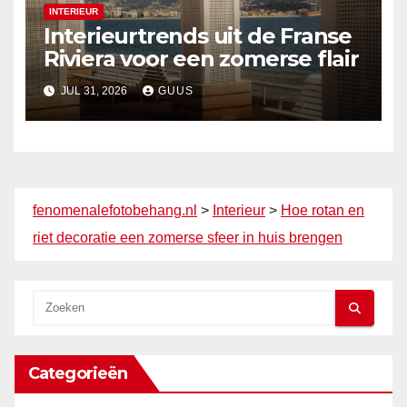
INTERIEUR
Interieurtrends uit de Franse
Riviera voor een zomerse flair
JUL 31, 2026
GUUS
fenomenalefotobehang.nl
>
Interieur
>
Hoe rotan en
riet decoratie een zomerse sfeer in huis brengen
Categorieën