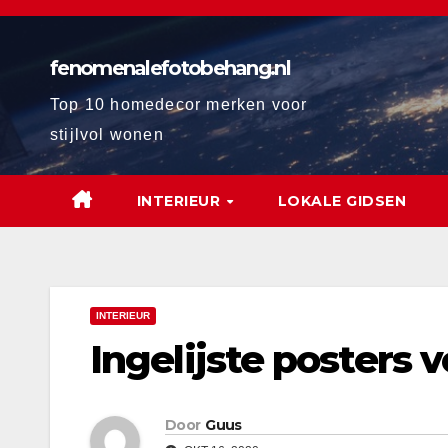
Ga
naar
fenomenalefotobehang.nl
de
inhoud
Top 10 homedecor merken voor
stijlvol wonen
INTERIEUR
LOKALE GIDSEN
INTERIEUR
Ingelijste posters v
Door
Guus