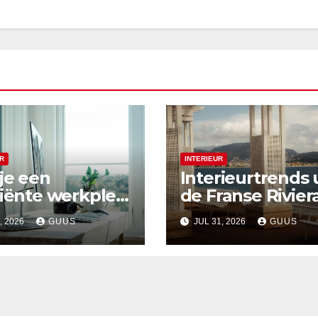
R
INTERIEUR
je een
Interieurtrends 
ciënte werkplek
de Franse Rivier
de woonkamer
voor een zomer
, 2026
GUUS
JUL 31, 2026
GUUS
ert
flair