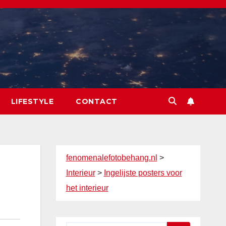
LIFESTYLE
CONTACT
fenomenalefotobehang.nl
>
Interieur
>
Ingelijste posters voor
het interieur