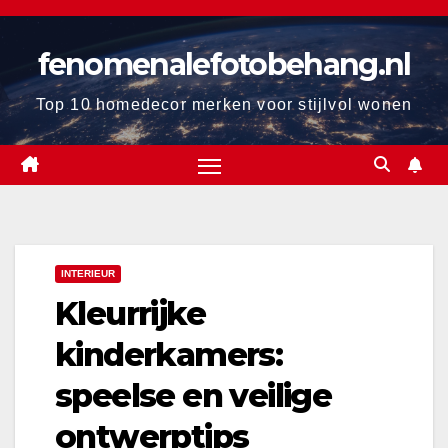
Ga
naar
fenomenalefotobehang.nl
de
inhoud
Top 10 homedecor merken voor stijlvol wonen
INTERIEUR
Kleurrijke
kinderkamers:
speelse en veilige
ontwerptips