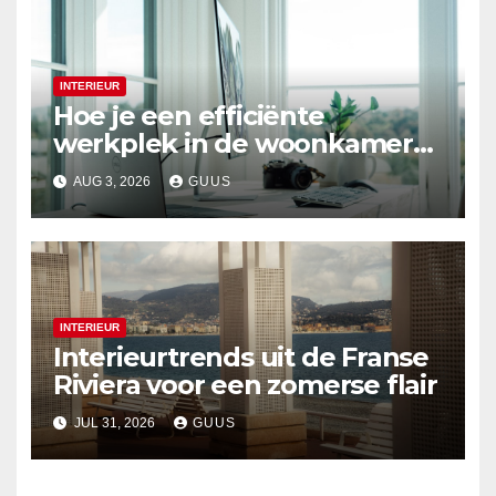
INTERIEUR
Hoe je een efficiënte
werkplek in de woonkamer
creëert
AUG 3, 2026
GUUS
INTERIEUR
Interieurtrends uit de Franse
Riviera voor een zomerse flair
JUL 31, 2026
GUUS