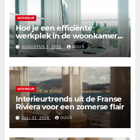
INTERIEUR
Hoe je een efficiënte
werkplek in de woonkamer
creëert
AUGUSTUS 3, 2026
GUUS
INTERIEUR
Interieurtrends uit de Franse
Riviera voor een zomerse flair
JULI 31, 2026
GUUS