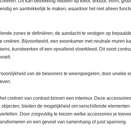
eëren. Dit kan betrekking hebben op kleur, textuur, vorm, groo
vendig en aantrekkelijk te maken, waardoor het niet alleen funct
lende zones te definiëren, de aandacht te vestigen op bepaald
te creëren. Bijvoorbeeld, een woonkamer met neutrale muren k
ens, kunstwerken of een opvallend vloerkleed. Dit soort contra
voelt.
rsoonlijkheid van de bewoners te weerspiegelen, door unieke e
geven.
et creëren van contrast binnen een interieur. Deze accessoires
 objecten, bieden de mogelijkheid om verschillende elementen
vertellen. Door zorgvuldig te kiezen welke accessoires je toevoe
transformeren en een gevoel van samenhang of juist spanning