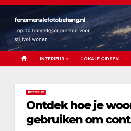
Ga
naar
fenomenalefotobehang.nl
de
inhoud
Top 10 homedecor merken voor
stijlvol wonen
INTERIEUR
LOKALE GIDSEN
INTERIEUR
Ontdek hoe je woo
gebruiken om contr