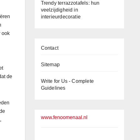
Trendy terrazzotafels: hun
veelzijdigheid in
eëren
interieurdecoratie
n
r ook
Contact
Sitemap
et
dat de
Write for Us - Complete
Guidelines
ieden
rde
www.fenoomenaal.nl
,