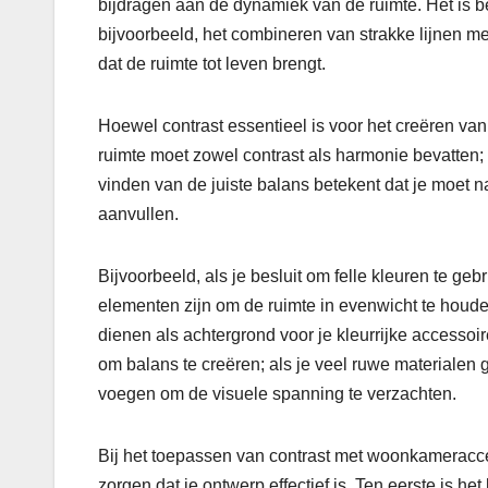
bijdragen aan de dynamiek van de ruimte. Het is b
bijvoorbeeld, het combineren van strakke lijnen m
dat de ruimte tot leven brengt.
Hoewel contrast essentieel is voor het creëren van
ruimte moet zowel contrast als harmonie bevatten
vinden van de juiste balans betekent dat je moet
aanvullen.
Bijvoorbeeld, als je besluit om felle kleuren te ge
elementen zijn om de ruimte in evenwicht te houden
dienen als achtergrond voor je kleurrijke accesso
om balans te creëren; als je veel ruwe materialen
voegen om de visuele spanning te verzachten.
Bij het toepassen van contrast met woonkameraccess
zorgen dat je ontwerp effectief is. Ten eerste is h