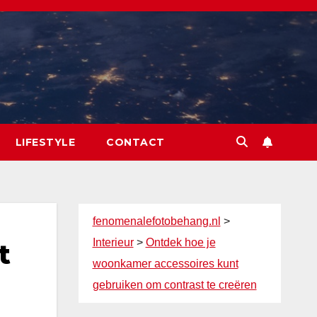
LIFESTYLE
CONTACT
fenomenalefotobehang.nl
>
Interieur
>
Ontdek hoe je
t
woonkamer accessoires kunt
gebruiken om contrast te creëren