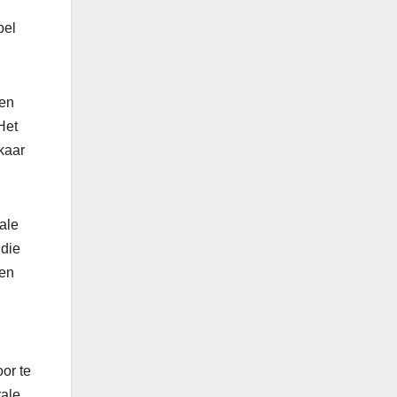
pel
pen
Het
kaar
rale
 die
pen
or te
rale