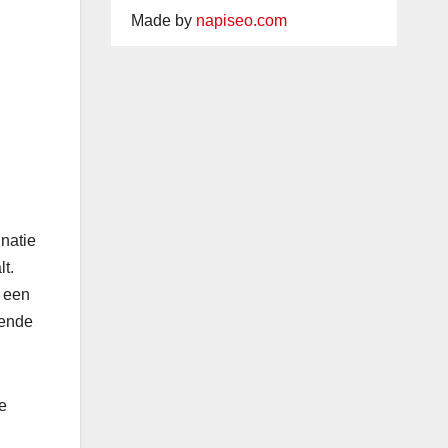
Made by
napiseo.com
natie
lt.
, een
lende
e