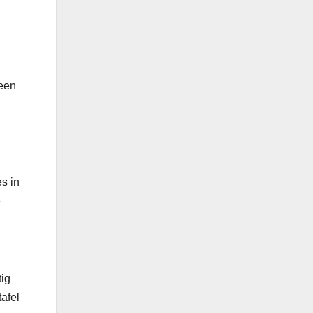
 een
s in
e
tig
afel