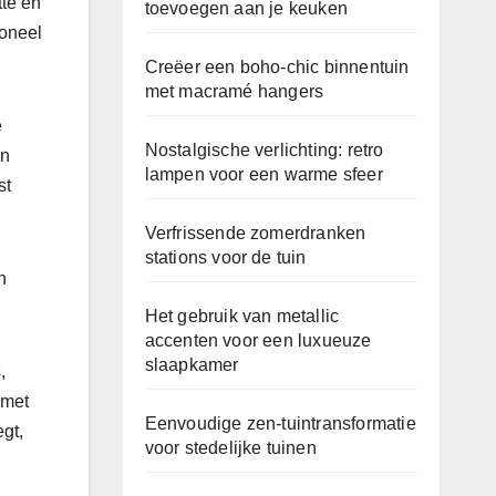
tte en
toevoegen aan je keuken
ioneel
Creëer een boho-chic binnentuin
met macramé hangers
e
Nostalgische verlichting: retro
an
lampen voor een warme sfeer
st
Verfrissende zomerdranken
stations voor de tuin
n
Het gebruik van metallic
accenten voor een luxueuze
slaapkamer
,
 met
Eenvoudige zen-tuintransformatie
gt,
voor stedelijke tuinen