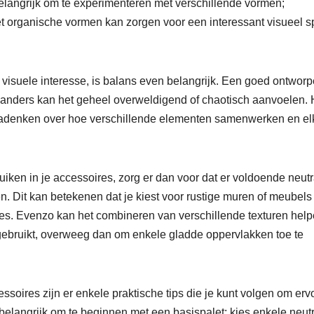
elangrijk om te experimenteren met verschillende vormen;
et organische vormen kan zorgen voor een interessant visueel s
 visuele interesse, is balans even belangrijk. Een goed ontwor
; anders kan het geheel overweldigend of chaotisch aanvoelen. 
 nadenken over hoe verschillende elementen samenwerken en el
bruiken in je accessoires, zorg er dan voor dat er voldoende neut
. Dit kan betekenen dat je kiest voor rustige muren of meubels
ires. Evenzo kan het combineren van verschillende texturen hel
 gebruikt, overweeg dan om enkele gladde oppervlakken toe te
oires zijn er enkele praktische tips die je kunt volgen om ervo
et belangrijk om te beginnen met een basispalet; kies enkele neut