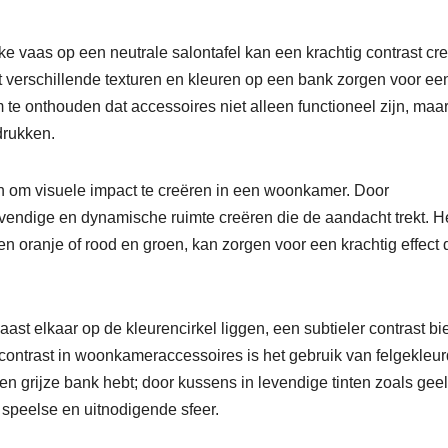
jke vaas op een neutrale salontafel kan een krachtig contrast cr
 verschillende texturen en kleuren op een bank zorgen voor ee
m te onthouden dat accessoires niet alleen functioneel zijn, maa
 drukken.
en om visuele impact te creëren in een woonkamer. Door
evendige en dynamische ruimte creëren die de aandacht trekt. H
n oranje of rood en groen, kan zorgen voor een krachtig effect 
st elkaar op de kleurencirkel liggen, een subtieler contrast b
contrast in woonkameraccessoires is het gebruik van felgekleu
en grijze bank hebt; door kussens in levendige tinten zoals geel
n speelse en uitnodigende sfeer.