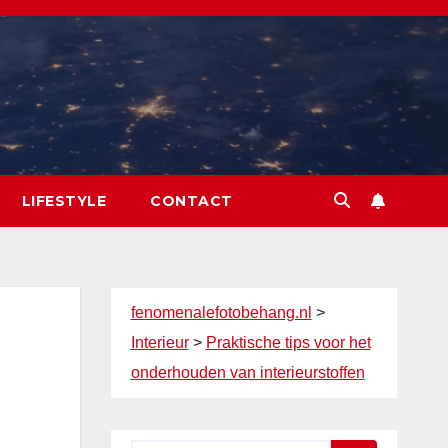
LIFESTYLE
CONTACT
fenomenalefotobehang.nl
>
Interieur
>
Praktische tips voor het
onderhouden van interieurstoffen