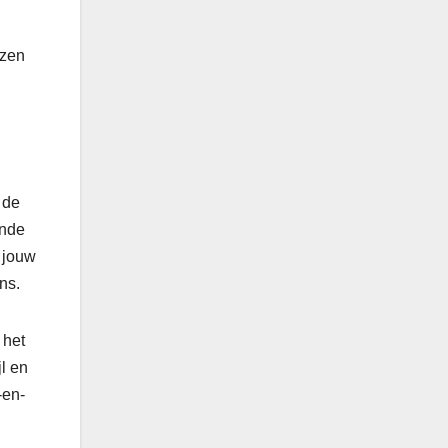
ezen
 de
ende
r jouw
ns.
 het
jl en
-en-