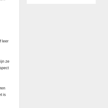
 leer
ijn ze
spect
uren
t is