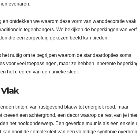
unnen evenaren.
hang en ontdekken we waarom deze vorm van wanddecoratie vaak
n traditionele tegenhangers. We bekijken de beperkingen van verf
eden die een zorgvuldig gekozen beeld kan bieden.
s het nuttig om te begrijpen waarom de standaardopties soms
euzes voor veel toepassingen, maar ze hebben inherente beperki
 en het creëren van een unieke sfeer.
 Vlak
uizenden tinten, van rustgevend blauw tot energiek rood, maar
 Het creëert een achtergrond, een decor waarop de rest van je inte
zelden het hoofdonderwerp. Een geverfde muur is als een enkele 
et kan nooit de complexiteit van een volledige symfonie overbre