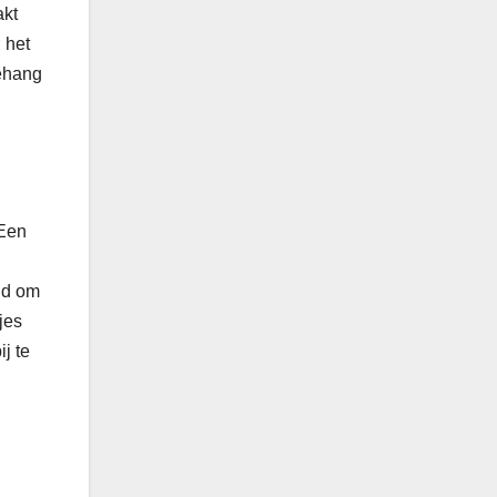
akt
 het
behang
 Een
eid om
jes
j te