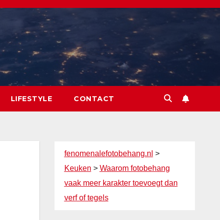
LIFESTYLE
CONTACT
fenomenalefotobehang.nl
>
Keuken
>
Waarom fotobehang
vaak meer karakter toevoegt dan
verf of tegels