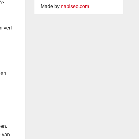
Ze
Made by
napiseo.com
,
n verf
een
ren.
e van