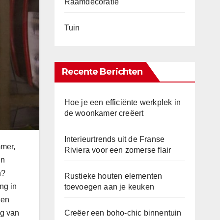
Raamdecoratie
Tuin
Recente Berichten
Hoe je een efficiënte werkplek in
de woonkamer creëert
Interieurtrends uit de Franse
mmer,
Riviera voor een zomerse flair
en
n?
Rustieke houten elementen
ng in
toevoegen aan je keuken
een
ag van
Creëer een boho-chic binnentuin