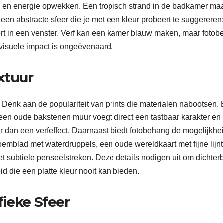
e en energie opwekken. Een tropisch strand in de badkamer ma
geen abstracte sfeer die je met een kleur probeert te suggereren;
ert in een venster. Verf kan een kamer blauw maken, maar foto
 visuele impact is ongeëvenaard.
xtuur
Denk aan de populariteit van prints die materialen nabootsen.
f een oude bakstenen muur voegt direct een tastbaar karakter en
der dan een verfeffect. Daarnaast biedt fotobehang de mogelijkh
oemblad met waterdruppels, een oude wereldkaart met fijne lijnt
t subtiele penseelstreken. Deze details nodigen uit om dichterbi
d die een platte kleur nooit kan bieden.
fieke Sfeer