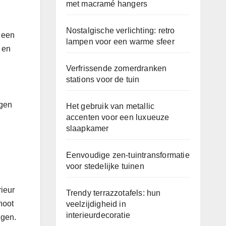
met macramé hangers
Nostalgische verlichting: retro
 een
lampen voor een warme sfeer
 en
Verfrissende zomerdranken
stations voor de tuin
ngen
Het gebruik van metallic
accenten voor een luxueuze
slaapkamer
Eenvoudige zen-tuintransformatie
voor stedelijke tuinen
rieur
Trendy terrazzotafels: hun
noot
veelzijdigheid in
interieurdecoratie
ngen.