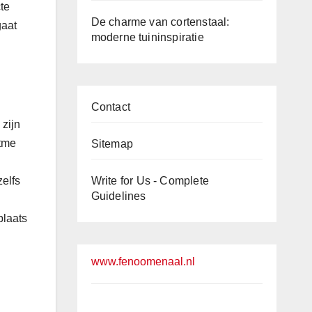
te
De charme van cortenstaal:
gaat
moderne tuininspiratie
Contact
 zijn
itme
Sitemap
Write for Us - Complete
zelfs
Guidelines
plaats
www.fenoomenaal.nl