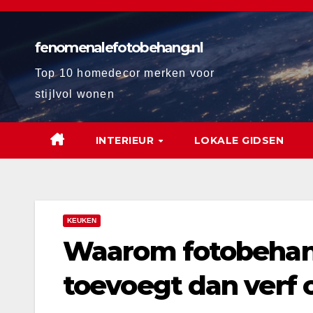
Ga
naar
fenomenalefotobehang.nl
de
inhoud
Top 10 homedecor merken voor
stijlvol wonen
INTERIEUR
LOKALE GIDSEN
KEUKEN
Waarom fotobehan
toevoegt dan verf o