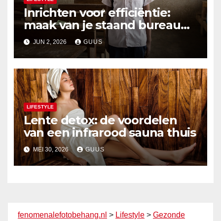
Inrichten voor efficiëntie:
maak van je staand bureau
een productief powerhouse
JUN 2, 2026
GUUS
LIFESTYLE
Lente detox: de voordelen
van een infrarood sauna thuis
MEI 30, 2026
GUUS
fenomenalefotobehang.nl
>
Lifestyle
>
Gezonde