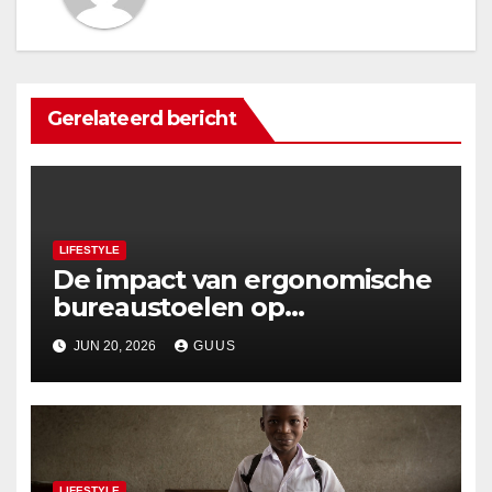
Gerelateerd bericht
LIFESTYLE
De impact van ergonomische
bureaustoelen op
werkplezier in
JUN 20, 2026
GUUS
thuisomgevingen
LIFESTYLE