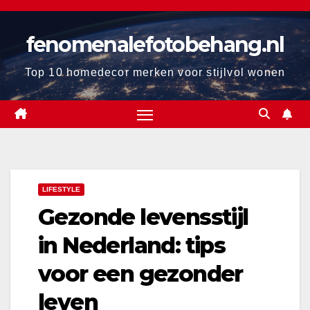
Ga
naar
fenomenalefotobehang.nl
de
inhoud
Top 10 homedecor merken voor stijlvol wonen
LIFESTYLE
Gezonde levensstijl
in Nederland: tips
voor een gezonder
leven