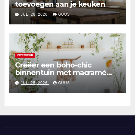
toevoegen aan je keuken
JULI 28, 2026
GUUS
INTERIEUR
Creëer een boho-chic
binnentuin met macramé
hangers
JULI 25, 2026
GUUS