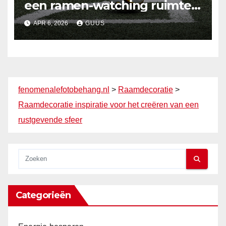
een ramen-watching ruimte:
een nieuwe trend
APR 6, 2026
GUUS
fenomenalefotobehang.nl
>
Raamdecoratie
>
Raamdecoratie inspiratie voor het creëren van een
rustgevende sfeer
Categorieën