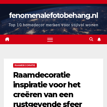
Ga
naar
fenomenalefotobehang.nl
de
inhoud
Top 10 homedecor merken voor stijlvol wonen
RAAMDECORATIE
Raamdecoratie
inspiratie voor het
creëren van een
rustgevende sfeer