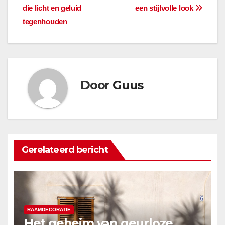
die licht en geluid
een stijlvolle look
navigatie
tegenhouden
Door
Guus
Gerelateerd bericht
RAAMDECORATIE
Het geheim van geurloze