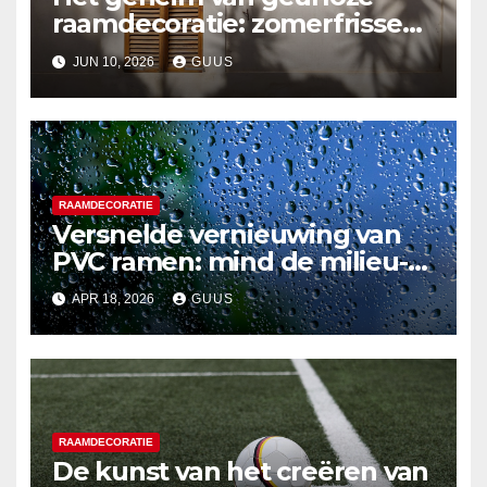
raamdecoratie: zomerfrisse
oplossingen
JUN 10, 2026
GUUS
RAAMDECORATIE
Versnelde vernieuwing van
PVC ramen: mind de milieu-
en stilletips
APR 18, 2026
GUUS
RAAMDECORATIE
De kunst van het creëren van