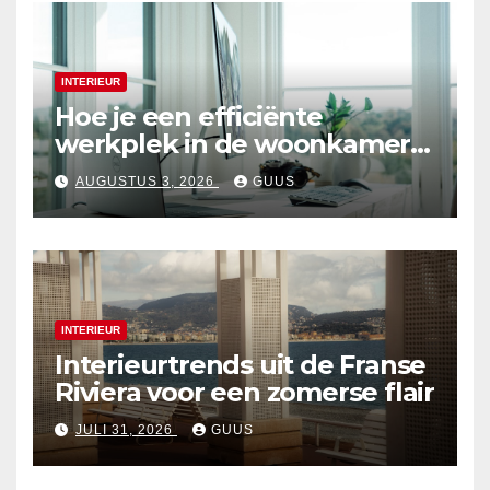
INTERIEUR
Hoe je een efficiënte
werkplek in de woonkamer
creëert
AUGUSTUS 3, 2026
GUUS
INTERIEUR
Interieurtrends uit de Franse
Riviera voor een zomerse flair
JULI 31, 2026
GUUS