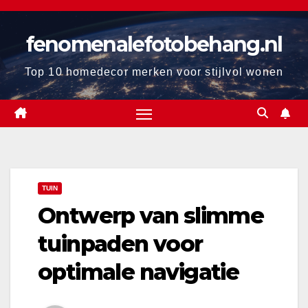
Ga
naar
fenomenalefotobehang.nl
de
inhoud
Top 10 homedecor merken voor stijlvol wonen
TUIN
Ontwerp van slimme
tuinpaden voor
optimale navigatie