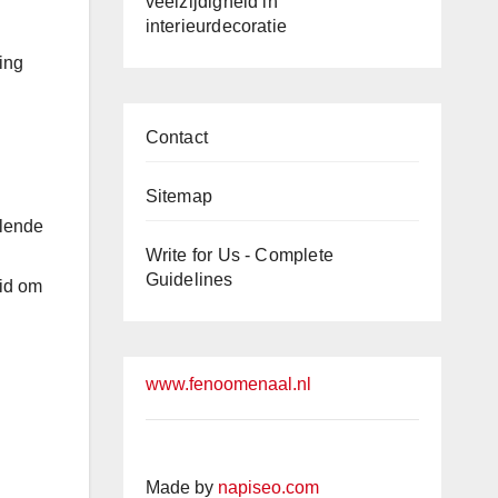
veelzijdigheid in
interieurdecoratie
ing
Contact
Sitemap
llende
Write for Us - Complete
Guidelines
eid om
www.fenoomenaal.nl
Made by
napiseo.com