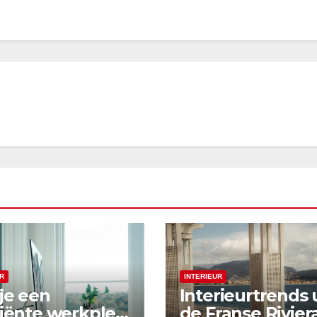
R
INTERIEUR
je een
Interieurtrends 
ciënte werkplek
de Franse Rivier