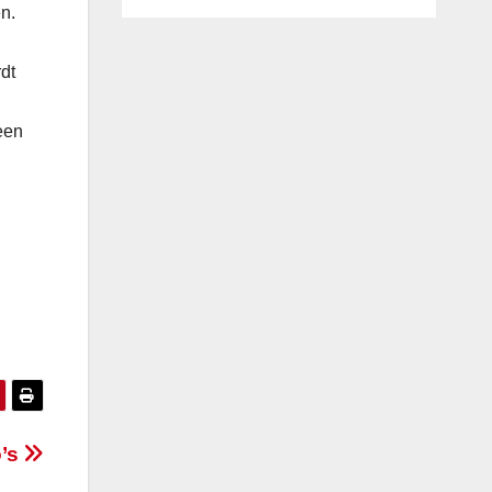
n.
dt
een
o’s