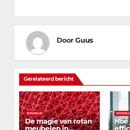
navigatie
Door
Guus
Gerelateerd bericht
INTERIEUR
INTERIEU
De magie van rotan
Hoe 
meubelen in
effi