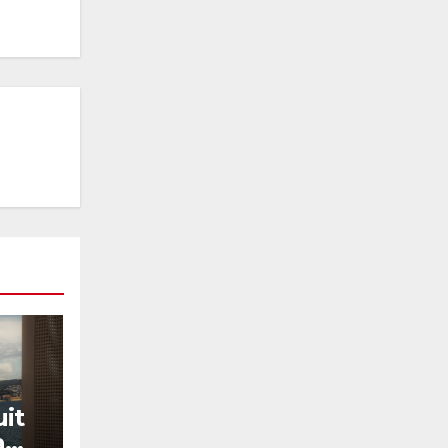
uit
a