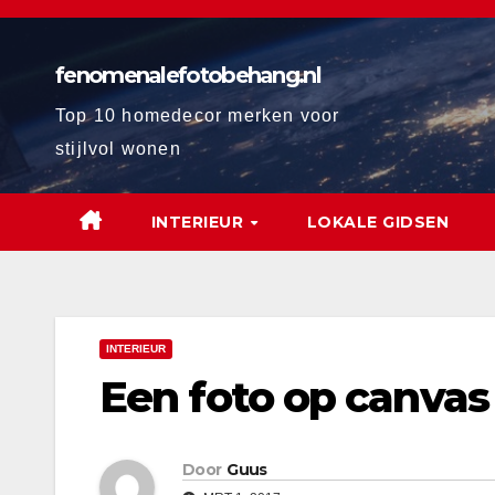
Ga
naar
fenomenalefotobehang.nl
de
inhoud
Top 10 homedecor merken voor
stijlvol wonen
INTERIEUR
LOKALE GIDSEN
INTERIEUR
Een foto op canvas
Door
Guus