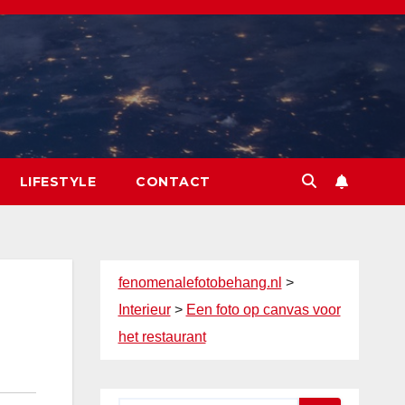
LIFESTYLE
CONTACT
fenomenalefotobehang.nl
>
Interieur
>
Een foto op canvas voor
het restaurant