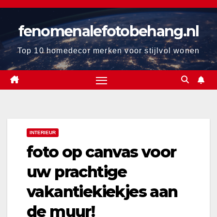
Ga
naar
fenomenalefotobehang.nl
de
inhoud
Top 10 homedecor merken voor stijlvol wonen
INTERIEUR
foto op canvas voor
uw prachtige
vakantiekiekjes aan
de muur!