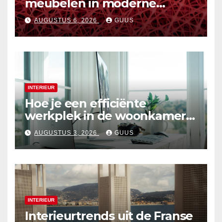
meubelen in moderne
interieurs
AUGUSTUS 6, 2026
GUUS
INTERIEUR
Hoe je een efficiënte
werkplek in de woonkamer
creëert
AUGUSTUS 3, 2026
GUUS
INTERIEUR
Interieurtrends uit de Franse