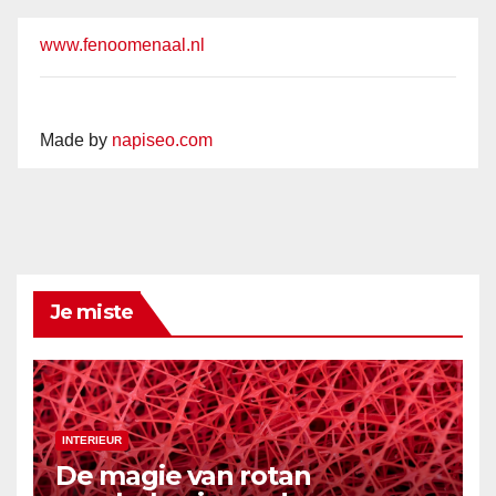
www.fenoomenaal.nl
Made by
napiseo.com
Je miste
INTERIEUR
De magie van rotan