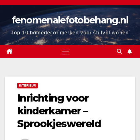
Ga
naar
fenomenalefotobehang.nl
de
inhoud
Top 10 homedecor merken voor stijlvol wonen
INTERIEUR
Inrichting voor
kinderkamer –
Sprookjeswereld