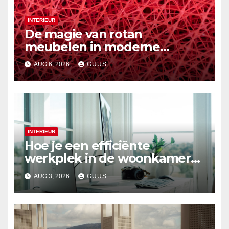
INTERIEUR
De magie van rotan
meubelen in moderne
interieurs
AUG 6, 2026
GUUS
INTERIEUR
Hoe je een efficiënte
werkplek in de woonkamer
creëert
AUG 3, 2026
GUUS