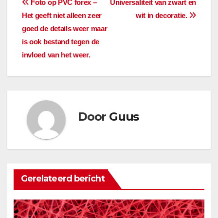
Bericht
Foto op PVC forex –
Universaliteit van zwart en
Het geeft niet alleen zeer
wit in decoratie.
navigatie
goed de details weer maar
is ook bestand tegen de
invloed van het weer.
Door
Guus
Gerelateerd bericht