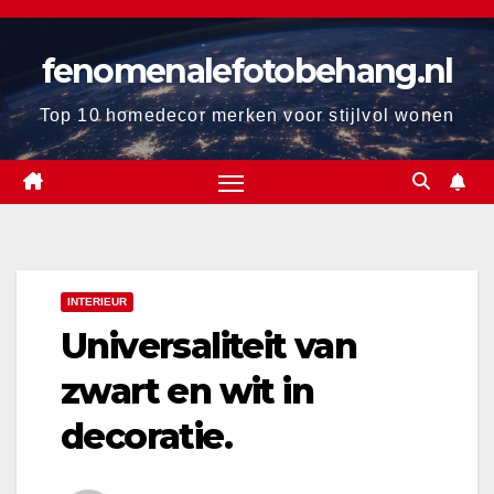
Ga
naar
fenomenalefotobehang.nl
de
inhoud
Top 10 homedecor merken voor stijlvol wonen
INTERIEUR
Universaliteit van
zwart en wit in
decoratie.