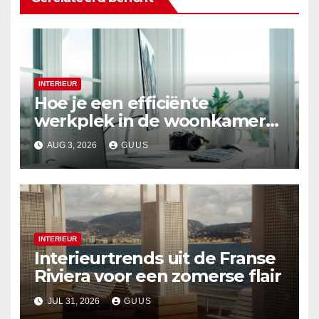
INTERIEUR
Hoe je een efficiënte
werkplek in de woonkamer
creëert
AUG 3, 2026
GUUS
INTERIEUR
Interieurtrends uit de Franse
Riviera voor een zomerse flair
JUL 31, 2026
GUUS