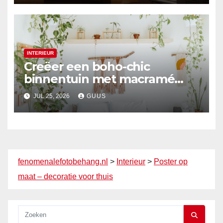
INTERIEUR
Creëer een boho-chic
binnentuin met macramé
hangers
JUL 25, 2026
GUUS
fenomenalefotobehang.nl
>
Interieur
>
Poster op
maat – decoratie voor thuis