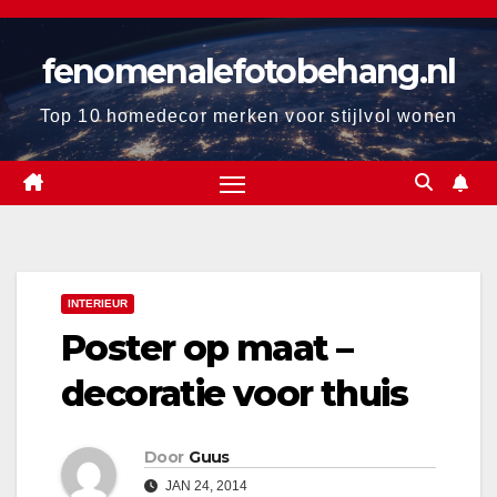
Ga
naar
fenomenalefotobehang.nl
de
inhoud
Top 10 homedecor merken voor stijlvol wonen
INTERIEUR
Poster op maat –
decoratie voor thuis
Door
Guus
JAN 24, 2014