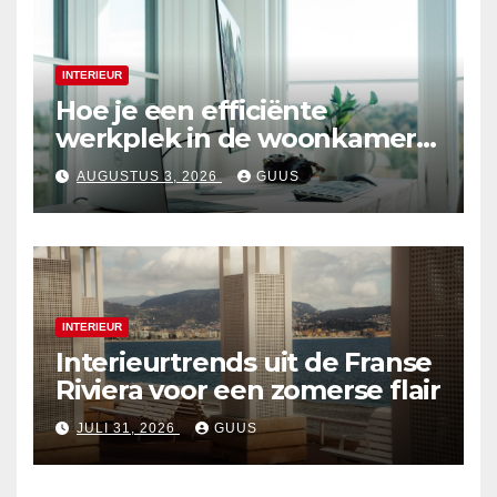
INTERIEUR
Hoe je een efficiënte
werkplek in de woonkamer
creëert
AUGUSTUS 3, 2026
GUUS
INTERIEUR
Interieurtrends uit de Franse
Riviera voor een zomerse flair
JULI 31, 2026
GUUS